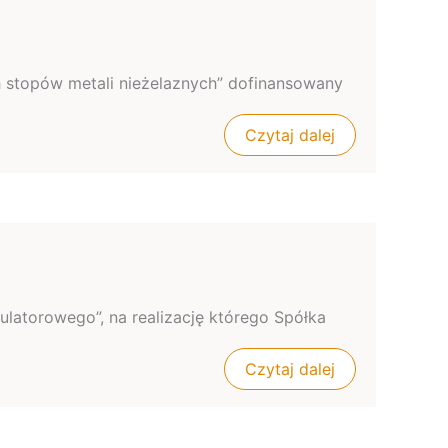
stopów metali nieżelaznych” dofinansowany
Czytaj dalej
latorowego”, na realizację którego Spółka
Czytaj dalej