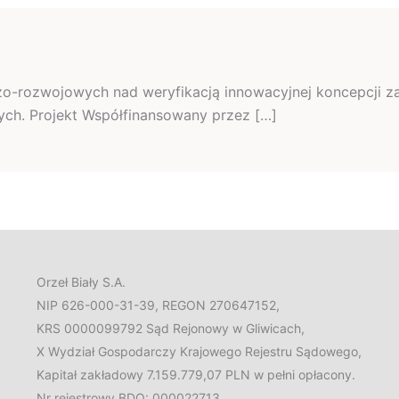
zo-rozwojowych nad weryfikacją innowacyjnej koncepcji z
h. Projekt Współfinansowany przez […]
Orzeł Biały S.A.
NIP 626-000-31-39, REGON 270647152,
KRS 0000099792 Sąd Rejonowy w Gliwicach,
X Wydział Gospodarczy Krajowego Rejestru Sądowego,
Kapitał zakładowy 7.159.779,07 PLN w pełni opłacony.
Nr rejestrowy BDO: 000022713