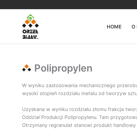
Przejdź
do
treści
HOME
O
Polipropylen
W wyniku zastosowania mechanicznego przerobu
wysoki stopień rozdziału metalu od tworzyw szt
Uzyskana w wyniku rozdziału złomu frakcja two
Oddział Produkcji Polipropylenu. Tam przygotowa
Otrzymany regranulat stanowi produkt handlowy