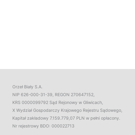
Orzeł Biały S.A.
NIP 626-000-31-39, REGON 270647152,
KRS 0000099792 Sąd Rejonowy w Gliwicach,
X Wydział Gospodarczy Krajowego Rejestru Sądowego,
Kapitał zakładowy 7.159.779,07 PLN w pełni opłacony.
Nr rejestrowy BDO: 000022713