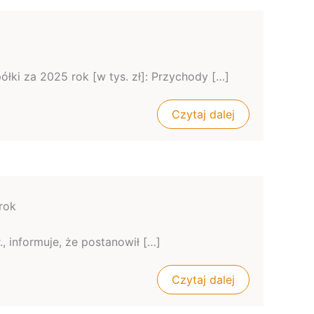
ółki za 2025 rok [w tys. zł]: Przychody […]
Czytaj dalej
rok
., informuje, że postanowił […]
Czytaj dalej