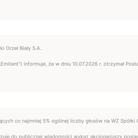
i Orzeł Biały S.A.
”, „Emitent”) informuje, że w dniu 10.07.2026 r. otrzymał P
ych co najmniej 5% ogólnej liczby głosów na WZ Spółki Or
ekazuje do publicznej wiadomości wykaz akcjonariuszy posi