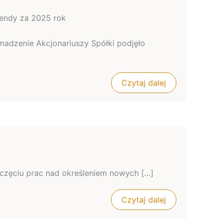
dendy za 2025 rok
romadzenie Akcjonariuszy Spółki podjęło
Czytaj dalej
zpoczęciu prac nad określeniem nowych […]
Czytaj dalej