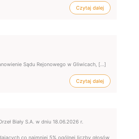
Czytaj dalej
ostanowienie Sądu Rejonowego w Gliwicach, […]
Czytaj dalej
zeł Biały S.A. w dniu 18.06.2026 r.
adających co najmniej 5% ogólnej liczby głosów