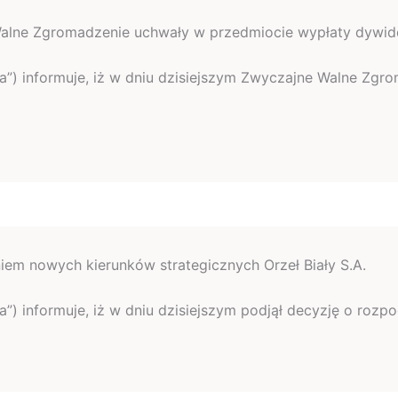
Walne Zgromadzenie uchwały w przedmiocie wypłaty dywi
ółka”) informuje, iż w dniu dzisiejszym Zwyczajne Walne Zg
em nowych kierunków strategicznych Orzeł Biały S.A.
ółka”) informuje, iż w dniu dzisiejszym podjął decyzję o ro