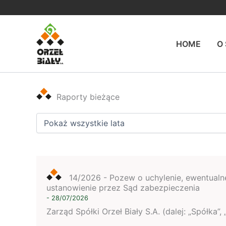
Przejdź
do
treści
HOME
O
Raporty bieżące
14/2026 -
Pozew o uchylenie, ewentualn
ustanowienie przez Sąd zabezpieczenia
- 28/07/2026
Zarząd Spółki Orzeł Biały S.A. (dalej: „Spółka