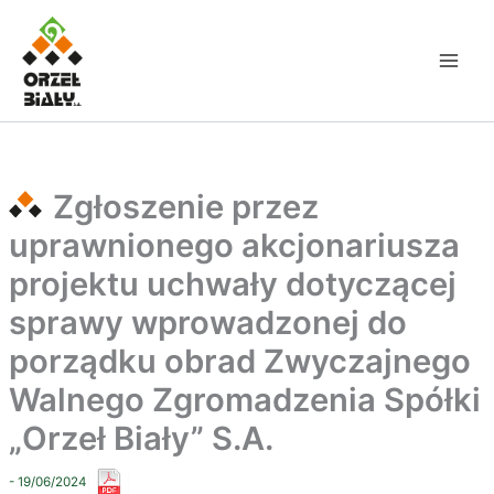
Przejdź
do
treści
Zgłoszenie przez
uprawnionego akcjonariusza
projektu uchwały dotyczącej
sprawy wprowadzonej do
porządku obrad Zwyczajnego
Walnego Zgromadzenia Spółki
„Orzeł Biały” S.A.
- 19/06/2024