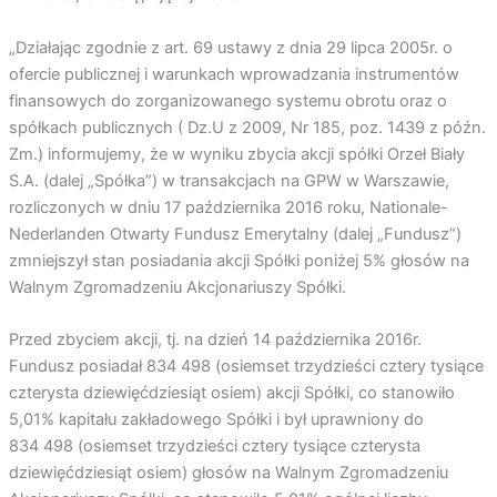
„Działając zgodnie z art. 69 ustawy z dnia 29 lipca 2005r. o
ofercie publicznej i warunkach wprowadzania instrumentów
finansowych do zorganizowanego systemu obrotu oraz o
spółkach publicznych ( Dz.U z 2009, Nr 185, poz. 1439 z późn.
Zm.) informujemy, że w wyniku zbycia akcji spółki Orzeł Biały
S.A. (dalej „Spółka”) w transakcjach na GPW w Warszawie,
rozliczonych w dniu 17 października 2016 roku, Nationale-
Nederlanden Otwarty Fundusz Emerytalny (dalej „Fundusz”)
zmniejszył stan posiadania akcji Spółki poniżej 5% głosów na
Walnym Zgromadzeniu Akcjonariuszy Spółki.
Przed zbyciem akcji, tj. na dzień 14 października 2016r.
Fundusz posiadał 834 498 (osiemset trzydzieści cztery tysiące
czterysta dziewięćdziesiąt osiem) akcji Spółki, co stanowiło
5,01% kapitału zakładowego Spółki i był uprawniony do
834 498 (osiemset trzydzieści cztery tysiące czterysta
dziewięćdziesiąt osiem) głosów na Walnym Zgromadzeniu