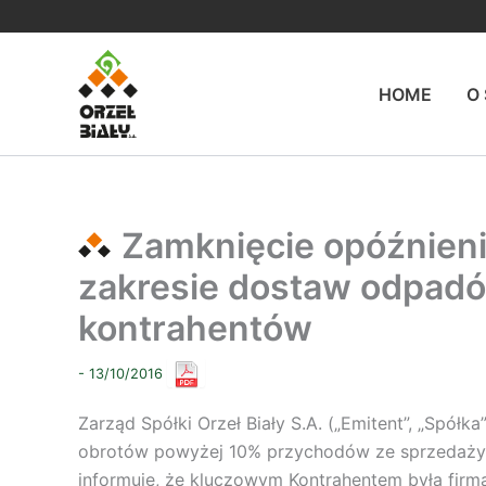
Przejdź
do
treści
HOME
O
Zamknięcie opóźnieni
zakresie dostaw odpadó
kontrahentów
- 13/10/2016
Zarząd Spółki Orzeł Biały S.A. („Emitent”, „Spół
obrotów powyżej 10% przychodów ze sprzedaży Gr
informuje, że kluczowym Kontrahentem była firma