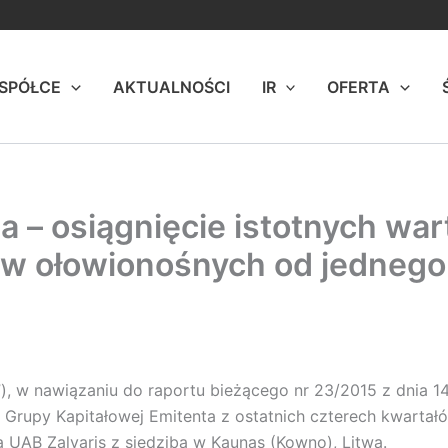
 SPÓŁCE
AKTUALNOŚCI
IR
OFERTA
a – osiągnięcie istotnych wa
w ołowionośnych od jednego
ka”), w nawiązaniu do raportu bieżącego nr 23/2015 z dnia 1
upy Kapitałowej Emitenta z ostatnich czterech kwartałów 
 UAB Zalvaris z siedzibą w Kaunas (Kowno), Litwa.