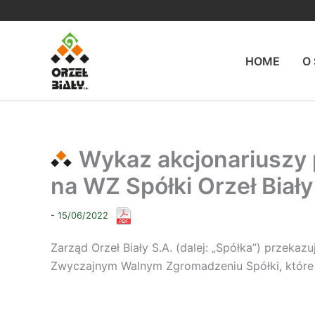
Przejdź
do
treści
HOME
O
Wykaz akcjonariuszy 
na WZ Spółki Orzeł Biały
- 15/06/2022
Zarząd Orzeł Biały S.A. (dalej: „Spółka”) przeka
Zwyczajnym Walnym Zgromadzeniu Spółki, które o