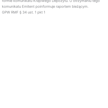
formie komunikatu Krajowego Depozytu. O otrzymaniu tego
komunikatu Emitent poinformuje raportem bieżącym.
GPW RMF § 34 ust. 1 pkt 1