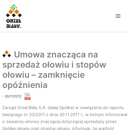
Przejdź
do
treści
Umowa znacząca na
sprzedaż ołowiu i stopów
ołowiu – zamknięcie
opóźnienia
- 30/11/2012
Zarząd Orzeł Biały S.A. (dalej Spółka) w nawiązaniu do raportu
bieżącego nr 33/2011 z dnia 30.11.2011 r., w którym informował
o zawarciu umowy znaczącej dotyczącej sprzedaży przez
Spółkę ołowiu oraz stopów ołowiu, informuje, że wartość