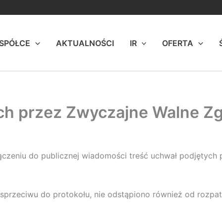
 SPÓŁCE
AKTUALNOŚCI
IR
OFERTA
ch przez Zwyczajne Walne Z
ałączeniu do publicznej wiadomości treść uchwał podjętyc
 sprzeciwu do protokołu, nie odstąpiono również od rozp