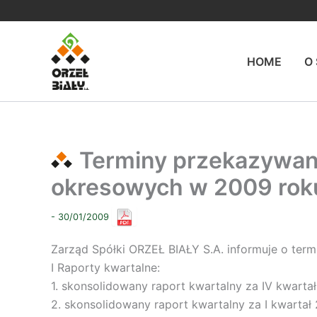
Przejdź
do
treści
HOME
O
Terminy przekazywani
okresowych w 2009 rok
- 30/01/2009
Zarząd Spółki ORZEŁ BIAŁY S.A. informuje o te
I Raporty kwartalne:
1. skonsolidowany raport kwartalny za IV kwart
2. skonsolidowany raport kwartalny za I kwartał