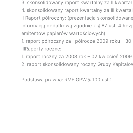
3. skonsolidowany raport kwartalny za II kwartał
4. skonsolidowany raport kwartalny za III kwarta
II Raport półroczny: (prezentacja skonsolidow
informacją dodatkową zgodnie z § 87 ust .4 Roz
emitentów papierów wartościowych):
1. raport półroczny za I półrocze 2009 roku – 3
IIIRaporty roczne:
1. raport roczny za 2008 rok – 02 kwiecień 2009 
2. raport skonsolidowany roczny Grupy Kapitało
Podstawa prawna: RMF GPW § 100 ust.1.