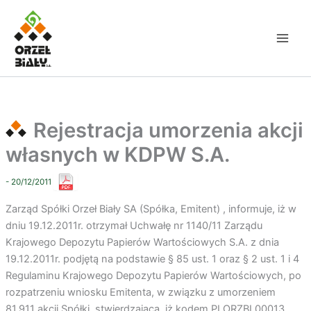
Przejdź
do
treści
Rejestracja umorzenia akcji
własnych w KDPW S.A.
- 20/12/2011
Zarząd Spółki Orzeł Biały SA (Spółka, Emitent) , informuje, iż w
dniu 19.12.2011r. otrzymał Uchwałę nr 1140/11 Zarządu
Krajowego Depozytu Papierów Wartościowych S.A. z dnia
19.12.2011r. podjętą na podstawie § 85 ust. 1 oraz § 2 ust. 1 i 4
Regulaminu Krajowego Depozytu Papierów Wartościowych, po
rozpatrzeniu wniosku Emitenta, w związku z umorzeniem
81.911 akcji Spółki, stwierdzającą, iż kodem PLORZBL00013