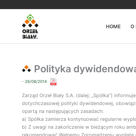
Przejdź
do
treści
HOME
O
Polityka dywidendowa
- 26/08/2014
Zarząd Orzeł Biały S.A. (dalej: „Spółka”) inform
dotychczasowej polityki dywidendowej, obowiązu
opartą na następujących zasadach:
a) Spółka zamierza kontynuować regularne wypł
b) Z uwagi na zakończenie w bieżącym roku ambi
rekomendować Walnemu Zgromadzeniu wypłatę dy