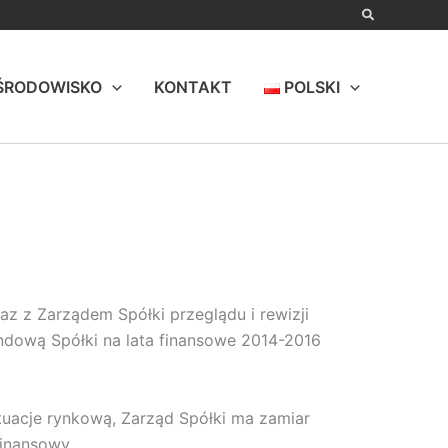
ŚRODOWISKO
KONTAKT
POLSKI
raz z Zarządem Spółki przeglądu i rewizji
ndową Spółki na lata finansowe 2014-2016
tuacje rynkową, Zarząd Spółki ma zamiar
inansowy.