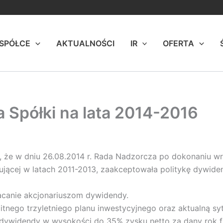
 SPÓŁCE
AKTUALNOŚCI
IR
OFERTA
 Spółki na lata 2014-2016
uje, że w dniu 26.08.2014 r. Rada Nadzorcza po dokonaniu w
jącej w latach 2011-2013, zaakceptowała politykę dywide
acanie akcjonariuszom dywidendy.
tnego trzyletniego planu inwestycyjnego oraz aktualną sy
widendy w wysokości do 35% zysku netto za dany rok f