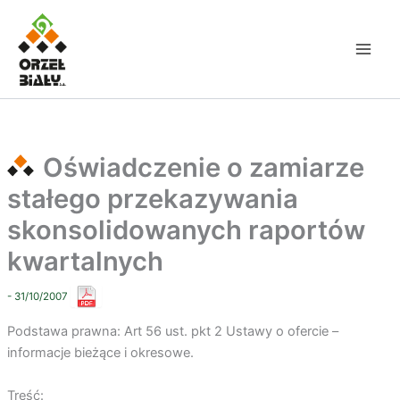
Przejdź
do
treści
Oświadczenie o zamiarze
stałego przekazywania
skonsolidowanych raportów
kwartalnych
- 31/10/2007
Podstawa prawna: Art 56 ust. pkt 2 Ustawy o ofercie –
informacje bieżące i okresowe.
Treść: