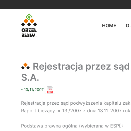
Przejdź
do
treści
HOME
O
Rejestracja przez są
S.A.
- 13/11/2007
Rejestracja przez sąd podwyższenia kapitału za
Raport bieżący nr 13./2007 z dnia 13.11. 2007 rok
Podstawa prawna ogólna (wybierana w ESPI):