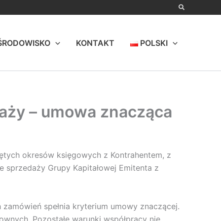
ŚRODOWISKO
KONTAKT
POLSKI
daży – umowa znacząca
kniętych okresów księgowych z Kontrahentem, z
 sprzedaży Grupy Kapitałowej Emitenta z
h zamówień spełnia kryterium umowy znaczącej.
ownych. Pozostałe warunki współpracy nie