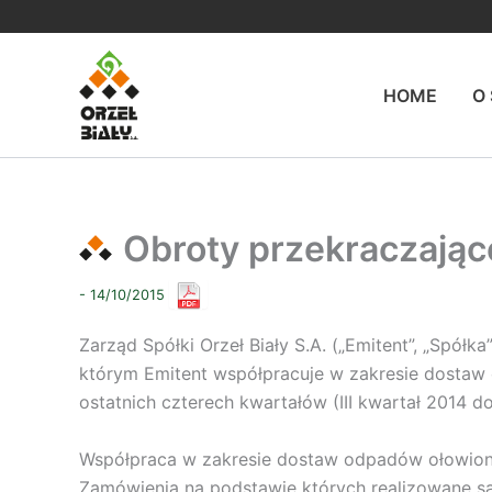
Przejdź
do
treści
HOME
O
Obroty przekraczają
- 14/10/2015
Zarząd Spółki Orzeł Biały S.A. („Emitent”, „Spół
którym Emitent współpracuje w zakresie dostaw
ostatnich czterech kwartałów (III kwartał 2014 do
Współpraca w zakresie dostaw odpadów ołowiono
Zamówienia na podstawie których realizowane s