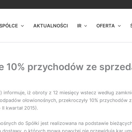
 SPÓŁCE
AKTUALNOŚCI
IR
OFERTA
ce 10% przychodów ze sprze
ka”) informuje, iż obroty z 12 miesięcy wstecz według zam
 odpadów ołowionośnych, przekroczyły 10% przychodów ze
 II kwartał 2015).
śnych do Spółki jest realizowana na podstawie bieżącyc
ą dostawy, o których mowa powyżej nie przewidują kar um