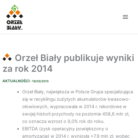
Przejdź
do
treści
Orzeł Biały publikuje wyniki
za rok 2014
AKTUALNOŚCI
- 19/03/2015
Orzeł Biały, największa w Polsce Grupa specjalizująca
się w recyklingu zużytych akumulatorów kwasowo-
ołowiowych, wypracowała w 2014 r. rekordowe w
swojej historii przychody na poziomie 458,6 mln zł,
co oznacza wzrost o 9,0% rok do roku.
EBITDA (zysk operacyjny powiększony o
amortyzację) w 2014 r. wyniosła +7,9 mln zł, wobec