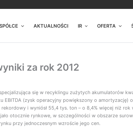
 SPÓŁCE
AKTUALNOŚCI
IR
OFERTA
wyniki za rok 2012
a specjalizująca się w recyklingu zużytych akumulatorów 
ku EBITDA (zysk operacyjny powiększony o amortyzację) or
rekordowy i wyniósł 55,4 tys. ton – o 8,4% więcej niż rok 
zyjało otocznie rynkowe, w szczególności w obszarze suro
rynku przy jednoczesnym wzroście jego cen.