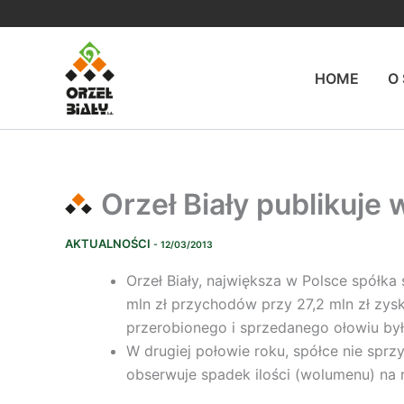
Przejdź
do
treści
HOME
O
Orzeł Biały publikuje 
AKTUALNOŚCI
- 12/03/2013
Orzeł Biały, największa w Polsce spółk
mln zł przychodów przy 27,2 mln zł zys
przerobionego i sprzedanego ołowiu był 
W drugiej połowie roku, spółce nie spr
obserwuje spadek ilości (wolumenu) na 