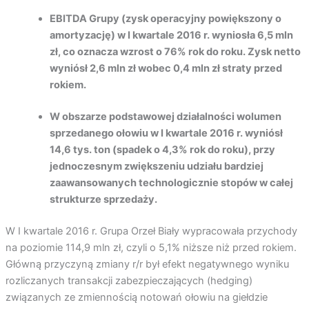
EBITDA Grupy (zysk operacyjny powiększony o
amortyzację) w
I kwartale
2016 r. wyniosła 6,5 mln
zł,
co oznacza wzrost o 76% rok do roku.
Zysk netto
wyniósł 2,6 mln zł wobec 0,4 mln zł straty przed
rokiem.
W obszarze podstawowej działalności wolumen
sprzedanego ołowiu w I kwartale 2016 r. wyniósł
14,6 tys. ton (spadek o 4,3% rok do roku), przy
jednoczesnym zwiększeniu udziału bardziej
zaawansowanych technologicznie stopów w całej
strukturze sprzedaży.
W I kwartale 2016 r. Grupa Orzeł Biały wypracowała przychody
na poziomie 114,9 mln zł, czyli o 5,1% niższe niż przed rokiem.
Główną przyczyną zmiany r/r był efekt negatywnego wyniku
rozliczanych transakcji zabezpieczających (hedging)
związanych ze zmiennością notowań ołowiu na giełdzie