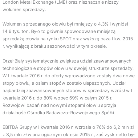
London Metal Exchange (LME) oraz nieznacznie niższy
wolumen sprzedaży.
Wolumen sprzedanego ołowiu był mniejszy o 4,3% i wyniósł
14,6 tys. ton. Było to głównie spowodowane mniejszą
sprzedażą ołowiu na rynku SPOT oraz wyższą bazą I kw. 2015
r. wynikającą z braku sezonowości w tym okresie.
Orzeł Biały systematycznie zwiększa udział zaawansowanych
technologicznie stopów ołowiu w swojej strukturze sprzedaży.
W I kwartale 2016 r. do oferty wprowadzone zostały dwa nowe
stopy ołowiu, a osiem stopów zostało ulepszonych. Udział
najbardziej zaawansowanych stopów w sprzedaży wzrósł w I
kwartale 2016 r. do 80% wobec 69% w całym 2015 r.
Rozwojowi badań nad nowymi stopami ołowiu sprzyja
działalność Ośrodka Badawczo-Rozwojowego Spółki.
EBITDA Grupy w I kwartale 2016 r. wzrosła o 76% do 6,2 mln zł
z 3,5 mln zł w analogicznym okresie 2015 r., zaś zysk netto był