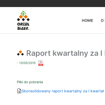
Przejdź
do
treści
HOME
O
Raport kwartalny za I 
- 13/05/2015
Pliki do pobrania
Skonsolidowany raport kwartalny za I kwartał 