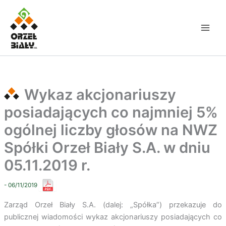
Przejdź
do
treści
Wykaz akcjonariuszy
posiadających co najmniej 5%
ogólnej liczby głosów na NWZ
Spółki Orzeł Biały S.A. w dniu
05.11.2019 r.
- 06/11/2019
Zarząd Orzeł Biały S.A. (dalej: „Spółka”) przekazuje do
publicznej wiadomości wykaz akcjonariuszy posiadających co