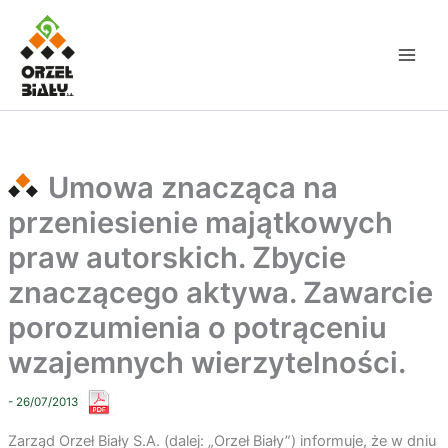
Przejdź
do
treści
Umowa znacząca na
przeniesienie majątkowych
praw autorskich. Zbycie
znaczącego aktywa. Zawarcie
porozumienia o potrąceniu
wzajemnych wierzytelności.
- 26/07/2013
Zarząd Orzeł Biały S.A. (dalej: „Orzeł Biały”) informuje, że w dniu