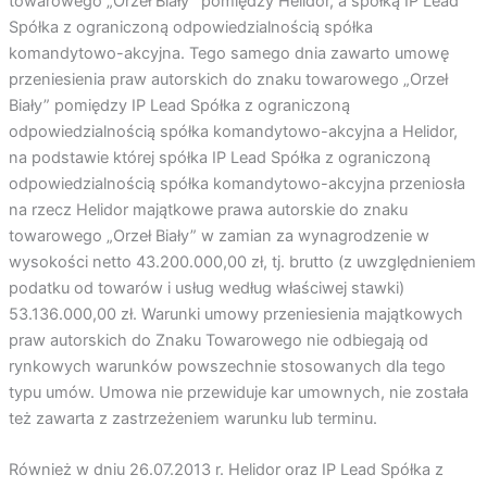
towarowego „Orzeł Biały” pomiędzy Helidor, a spółką IP Lead
Spółka z ograniczoną odpowiedzialnością spółka
komandytowo-akcyjna. Tego samego dnia zawarto umowę
przeniesienia praw autorskich do znaku towarowego „Orzeł
Biały” pomiędzy IP Lead Spółka z ograniczoną
odpowiedzialnością spółka komandytowo-akcyjna a Helidor,
na podstawie której spółka IP Lead Spółka z ograniczoną
odpowiedzialnością spółka komandytowo-akcyjna przeniosła
na rzecz Helidor majątkowe prawa autorskie do znaku
towarowego „Orzeł Biały” w zamian za wynagrodzenie w
wysokości netto 43.200.000,00 zł, tj. brutto (z uwzględnieniem
podatku od towarów i usług według właściwej stawki)
53.136.000,00 zł. Warunki umowy przeniesienia majątkowych
praw autorskich do Znaku Towarowego nie odbiegają od
rynkowych warunków powszechnie stosowanych dla tego
typu umów. Umowa nie przewiduje kar umownych, nie została
też zawarta z zastrzeżeniem warunku lub terminu.
Również w dniu 26.07.2013 r. Helidor oraz IP Lead Spółka z