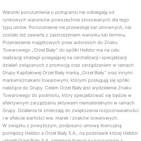
Warunki porozumienia o potrąceniu nie odbiegają od
rynkowych warunków powszechnie stosowanych dla tego
typu umów. Porozumienie nie przewiduje kar umownych, nie
zostało też zawarte z zastrzeżeniem warunku lub terminu.
Przeniesienie majątkowych praw autorskich do Znaku
Towarowego „Orzeł Biały” do spółki Helidor ma na celu
realizację strategii polegającej na centralizacji i specjalizacji
działań związanych z promocją oraz zarządzaniem w ramach
Grupy Kapitałowej Orzeł Biały marką „Orzeł Biały” oraz innymi
markami/znakami towarowymi, którymi posługują się spółki
należące do Grupy. Celem Orzeł Biały jest wydzielenie Znaku
Towarowego do podmiotu, który specjalizować się będzie w
efektywnym zarządzaniu aktywami niematerialnymi w ramach
Grupy. Działania te zmierzają do zwiększenia rozpoznawalności
i w efekcie wartości ww. marek i znaków towarowych.
W związku z powyższym, podpisano umowę licencyjną
pomiędzy Helidor a Orzeł Biały S.A., na podstawie której Helidor
udzielił Orzeł Biały S.A. odpłatnej licencji na korzystanie z