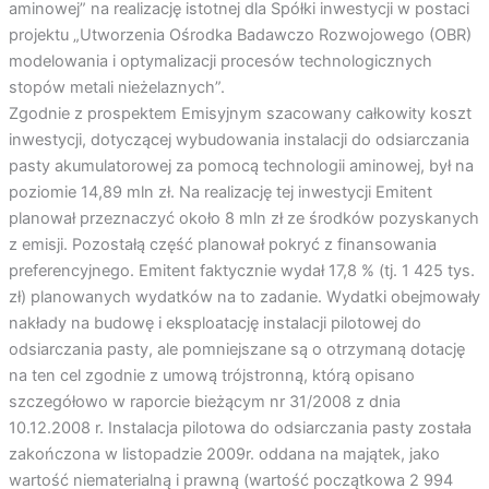
aminowej” na realizację istotnej dla Spółki inwestycji w postaci
projektu „Utworzenia Ośrodka Badawczo Rozwojowego (OBR)
modelowania i optymalizacji procesów technologicznych
stopów metali nieżelaznych”.
Zgodnie z prospektem Emisyjnym szacowany całkowity koszt
inwestycji, dotyczącej wybudowania instalacji do odsiarczania
pasty akumulatorowej za pomocą technologii aminowej, był na
poziomie 14,89 mln zł. Na realizację tej inwestycji Emitent
planował przeznaczyć około 8 mln zł ze środków pozyskanych
z emisji. Pozostałą część planował pokryć z finansowania
preferencyjnego. Emitent faktycznie wydał 17,8 % (tj. 1 425 tys.
zł) planowanych wydatków na to zadanie. Wydatki obejmowały
nakłady na budowę i eksploatację instalacji pilotowej do
odsiarczania pasty, ale pomniejszane są o otrzymaną dotację
na ten cel zgodnie z umową trójstronną, którą opisano
szczegółowo w raporcie bieżącym nr 31/2008 z dnia
10.12.2008 r. Instalacja pilotowa do odsiarczania pasty została
zakończona w listopadzie 2009r. oddana na majątek, jako
wartość niematerialną i prawną (wartość początkowa 2 994