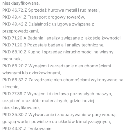
niesklasyfikowana,
PKD 46.72.Z Sprzedaż hurtowa metali i rud metali,
PKD 49.41.Z Transport drogowy towarów,
PKD 49.42.Z Działalność usługowa związana z
przeprowadzkami,
PKD 71.20.A Badania i analizy związane z jakością żywności,
PKD 71.20.B Pozostałe badania i analizy techniczne,
PKD 68.10.Z Kupno i sprzedaż nieruchomości na własny
rachunek,
PKD 68.20.Z Wynajem i zarządzanie nieruchomościami
własnymi lub dzierżawionymi,
PKD 68.32.Z Zarządzanie nieruchomościami wykonywane na
zlecenie,
PKD 77.39.Z Wynajem i dzierżawa pozostałych maszyn,
urządzeń oraz dóbr materialnych, gdzie indziej
niesklasyfikowane,
PKD 35.30.Z Wytwarzanie i zaopatrywanie w parę wodną,
gorącą wodę i powietrze do układów klimatyzacyjnych,
PKD 43.31.Z Tynkowanie,