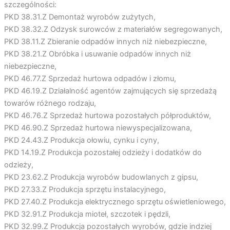
szczególności:
PKD 38.31.Z Demontaż wyrobów zużytych,
PKD 38.32.Z Odzysk surowców z materiałów segregowanych,
PKD 38.11.Z Zbieranie odpadów innych niż niebezpieczne,
PKD 38.21.Z Obróbka i usuwanie odpadów innych niż
niebezpieczne,
PKD 46.77.Z Sprzedaż hurtowa odpadów i złomu,
PKD 46.19.Z Działalność agentów zajmujących się sprzedażą
towarów różnego rodzaju,
PKD 46.76.Z Sprzedaż hurtowa pozostałych półproduktów,
PKD 46.90.Z Sprzedaż hurtowa niewyspecjalizowana,
PKD 24.43.Z Produkcja ołowiu, cynku i cyny,
PKD 14.19.Z Produkcja pozostałej odzieży i dodatków do
odzieży,
PKD 23.62.Z Produkcja wyrobów budowlanych z gipsu,
PKD 27.33.Z Produkcja sprzętu instalacyjnego,
PKD 27.40.Z Produkcja elektrycznego sprzętu oświetleniowego,
PKD 32.91.Z Produkcja mioteł, szczotek i pędzli,
PKD 32.99.Z Produkcja pozostałych wyrobów, gdzie indziej