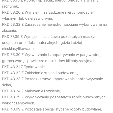
PKD 68.10.Z Kupno i sprzedaż nieruchomości na własny
rachunek,
PKD 68.20.Z Wynajem i zarządzanie nieruchomościami
własnymi lub dzierżawionymi,
PKD 68.32.Z Zarządzanie nieruchomościami wykonywane na
zlecenie,
PKD 77.39.Z Wynajem i dzierżawa pozostałych maszyn,
urządzeń oraz dóbr materialnych, gdzie indziej
niesklasyfikowane,
PKD 35.30.Z Wytwarzanie i zaopatrywanie w parę wodną,
gorącą wodę i powietrze do układów klimatyzacyjnych,
PKD 43.31.Z Tynkowanie,
PKD 43.32.Z Zakładanie stolarki budowlanej,
PKD 43.33.Z Posadzkarstwo; tapetowanie i oblicowywanie
ścian,
PKD 43.34.Z Malowanie i szklenie,
PKD 43.39.Z Wykonywanie pozostałych robót budowlanych
wykończeniowych,
PKD 43.99.Z Pozostałe specjalistyczne roboty budowlane,