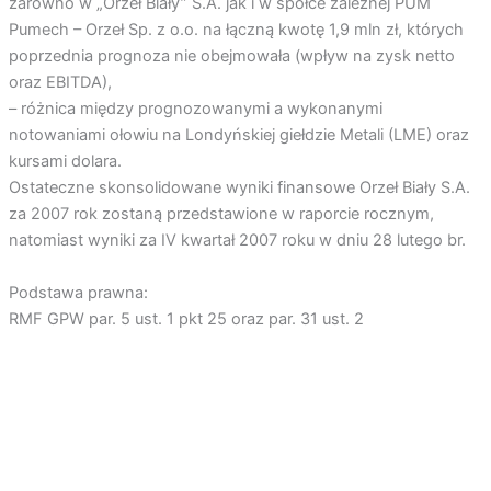
zarówno w „Orzeł Biały” S.A. jak i w spółce zależnej PUM
Pumech – Orzeł Sp. z o.o. na łączną kwotę 1,9 mln zł, których
poprzednia prognoza nie obejmowała (wpływ na zysk netto
oraz EBITDA),
– różnica między prognozowanymi a wykonanymi
notowaniami ołowiu na Londyńskiej giełdzie Metali (LME) oraz
kursami dolara.
Ostateczne skonsolidowane wyniki finansowe Orzeł Biały S.A.
za 2007 rok zostaną przedstawione w raporcie rocznym,
natomiast wyniki za IV kwartał 2007 roku w dniu 28 lutego br.
Podstawa prawna:
RMF GPW par. 5 ust. 1 pkt 25 oraz par. 31 ust. 2