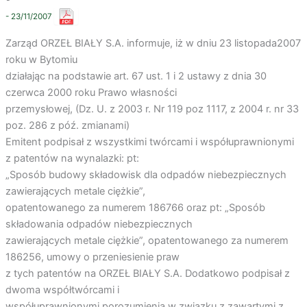
- 23/11/2007
Zarząd ORZEŁ BIAŁY S.A. informuje, iż w dniu 23 listopada2007
roku w Bytomiu
działając na podstawie art. 67 ust. 1 i 2 ustawy z dnia 30
czerwca 2000 roku Prawo własności
przemysłowej, (Dz. U. z 2003 r. Nr 119 poz 1117, z 2004 r. nr 33
poz. 286 z póź. zmianami)
Emitent podpisał z wszystkimi twórcami i współuprawnionymi
z patentów na wynalazki: pt:
„Sposób budowy składowisk dla odpadów niebezpiecznych
zawierających metale ciężkie”,
opatentowanego za numerem 186766 oraz pt: „Sposób
składowania odpadów niebezpiecznych
zawierających metale ciężkie”, opatentowanego za numerem
186256, umowy o przeniesienie praw
z tych patentów na ORZEŁ BIAŁY S.A. Dodatkowo podpisał z
dwoma współtwórcami i
współuprawnionymi porozumienia w związku z zawartymi z