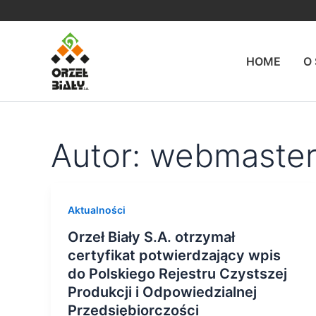
Przejdź
do
treści
HOME
O
Autor: webmaste
Aktualności
Orzeł Biały S.A. otrzymał
certyfikat potwierdzający wpis
do Polskiego Rejestru Czystszej
Produkcji i Odpowiedzialnej
Przedsiębiorczości