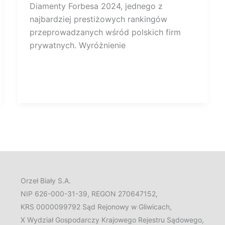
Diamenty Forbesa 2024, jednego z
najbardziej prestiżowych rankingów
przeprowadzanych wśród polskich firm
prywatnych. Wyróżnienie
Orzeł Biały S.A.
NIP 626-000-31-39, REGON 270647152,
KRS 0000099792 Sąd Rejonowy w Gliwicach,
X Wydział Gospodarczy Krajowego Rejestru Sądowego,