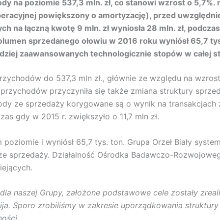
y na poziomie 537,3 mln. zł, co stanowi wzrost o 5,7%. r
eracyjnej powiększony o amortyzację), przed uwzględnien
 na łączną kwotę 9 mln. zł wyniosła 28 mln. zł, podczas, 
olumen sprzedanego ołowiu w 2016 roku wyniósł 65,7 tys.
dziej zaawansowanych technologicznie stopów w całej s
przychodów do 537,3 mln zł., głównie ze względu na wzr
 przychodów przyczyniła się także zmiana struktury sprz
dy ze sprzedaży korygowane są o wynik na transakcjach z
czas gdy w 2015 r. zwiększyło o 11,7 mln zł.
oziomie i wyniósł 65,7 tys. ton. Grupa Orzeł Biały syst
urze sprzedaży. Działalność Ośrodka Badawczo-Rozwojoweg
iejących.
a naszej Grupy, założone podstawowe cele zostały zreali
ja. Sporo zrobiliśmy w zakresie uporządkowania struktury 
ości.