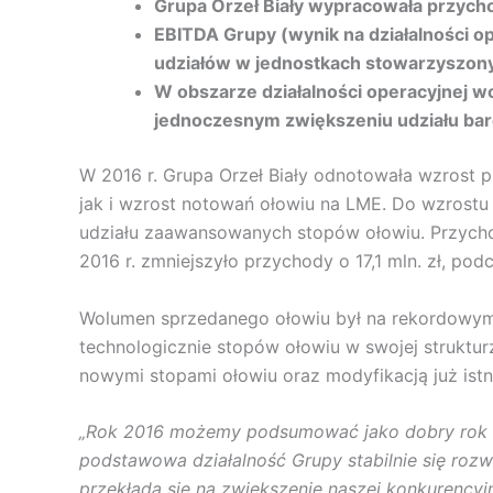
Grupa Orzeł Biały wypracowała przychod
EBITDA Grupy (wynik na działalności op
udziałów w jednostkach stowarzyszonych
W obszarze działalności operacyjnej w
jednoczesnym zwiększeniu udziału bar
W 2016 r. Grupa Orzeł Biały odnotowała wzrost 
jak i wzrost notowań ołowiu na LME. Do wzrostu
udziału zaawansowanych stopów ołowiu. Przycho
2016 r. zmniejszyło przychody o 17,1 mln. zł, pod
Wolumen sprzedanego ołowiu był na rekordowym p
technologicznie stopów ołowiu w swojej strukt
nowymi stopami ołowiu oraz modyfikacją już istn
„Rok 2016 możemy podsumować jako dobry rok dl
podstawowa działalność Grupy stabilnie się rozwi
przekłada się na zwiększenie naszej konkurencyjn