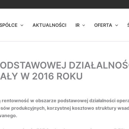
 SPÓŁCE
AKTUALNOŚCI
IR
OFERTA
PODSTAWOWEJ DZIAŁALNOŚ
IAŁY W 2016 ROKU
ą rentowność w obszarze podstawowej działalności operac
ów produkcyjnych, korzystnej kosztowo struktury wsadu
owanego.