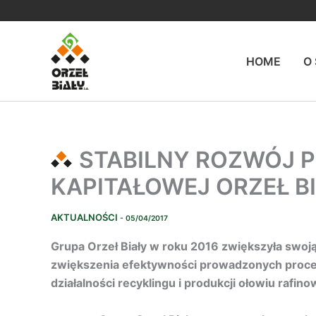
Przejdź
do
treści
HOME
O
STABILNY ROZWÓJ 
KAPITAŁOWEJ ORZEŁ B
AKTUALNOŚCI
- 05/04/2017
Grupa Orzeł Biały w roku 2016 zwiększyła swoj
zwiększenia efektywności prowadzonych proces
działalności recyklingu i produkcji ołowiu rafin