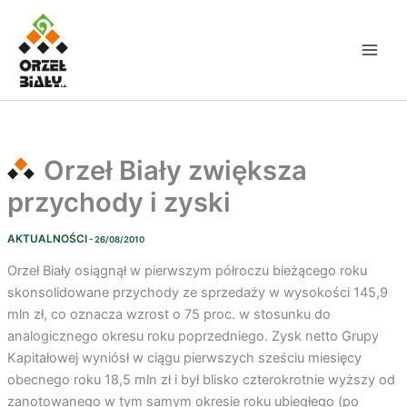
Przejdź
do
treści
Orzeł Biały zwiększa
przychody i zyski
AKTUALNOŚCI
- 26/08/2010
Orzeł Biały osiągnął w pierwszym półroczu bieżącego roku
skonsolidowane przychody ze sprzedaży w wysokości 145,9
mln zł, co oznacza wzrost o 75 proc. w stosunku do
analogicznego okresu roku poprzedniego. Zysk netto Grupy
Kapitałowej wyniósł w ciągu pierwszych sześciu miesięcy
obecnego roku 18,5 mln zł i był blisko czterokrotnie wyższy od
zanotowanego w tym samym okresie roku ubiegłego (po