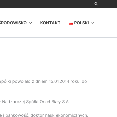
ŚRODOWISKO
KONTAKT
POLSKI
Spółki powołało z dniem 15.01.2014 roku, do
adzorczej Spółki Orzeł Biały S.A.
se i bankowość, doktor nauk ekonomicznych.