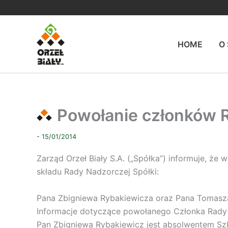
Przejdź
do
treści
HOME
O
Powołanie członków 
- 15/01/2014
Zarząd Orzeł Biały S.A. („Spółka”) informuje, ż
składu Rady Nadzorczej Spółki:
Pana Zbigniewa Rybakiewicza oraz Pana Tomasza 
Informacje dotyczące powołanego Członka Rady
Pan Zbigniewa Rybakiewicz jest absolwentem Szk