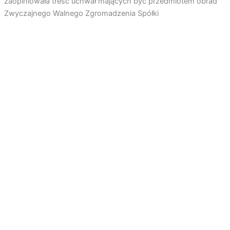
zaopiniowała treść uchwał mających być przedmiotem obrad
Zwyczajnego Walnego Zgromadzenia Spółki