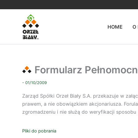
Przejdź
do
treści
HOME
O
Formularz Pełnomocn
- 01/10/2009
Zarząd Spółki Orzeł Biały S.A. przekazuje w załą
prawem, a nie obowiązkiem akcjonariusza. Forul
zgromadzeniu i nie służą do weryfikacji sposobu
Pliki do pobrania