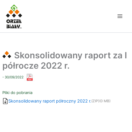
Przejdź
do
treści
Skonsolidowany raport za I
półrocze 2022 r.
- 30/09/2022
Pliki do pobrania
Skonsolidowany raport półroczny 2022 r.
(ZIP)
(0 MB)