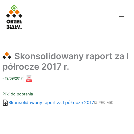
Przejdź
do
treści
Skonsolidowany raport za I
półrocze 2017 r.
- 19/09/2017
Pliki do pobrania
Skonsolidowany raport za I półrocze 2017
(ZIP)
(0 MB)