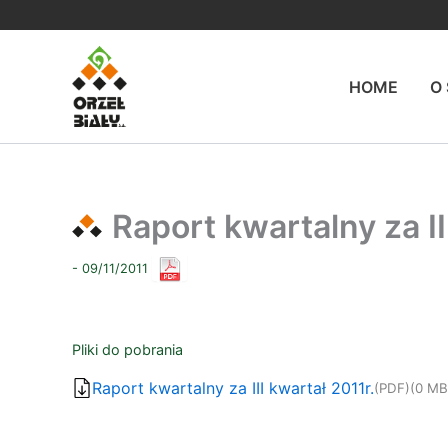
Przejdź
do
treści
HOME
O
Raport kwartalny za II
- 09/11/2011
Pliki do pobrania
Raport kwartalny za III kwartał 2011r.
(PDF)
(0 MB