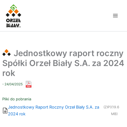
Przejdź
do
treści
Jednostkowy raport roczny
Spółki Orzeł Biały S.A. za 2024
rok
- 24/04/2025
Pliki do pobrania
Jednostkowy Raport Roczny Orzeł Biały S.A. za
(ZIP)
(19.6
2024 rok
MB)