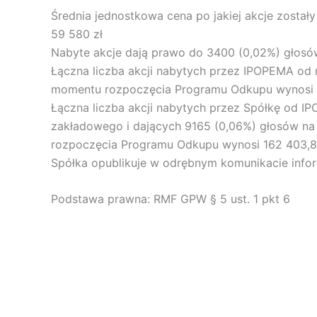
Średnia jednostkowa cena po jakiej akcje zostały
59 580 zł
Nabyte akcje dają prawo do 3400 (0,02%) głos
Łączna liczba akcji nabytych przez IPOPEMA od
momentu rozpoczęcia Programu Odkupu wynosi 2
Łączna liczba akcji nabytych przez Spółkę od 
zakładowego i dających 9165 (0,06%) głosów n
rozpoczęcia Programu Odkupu wynosi 162 403,80
Spółka opublikuje w odrębnym komunikacie info
Podstawa prawna: RMF GPW § 5 ust. 1 pkt 6