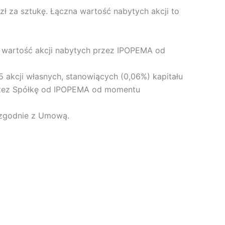
zł za sztukę. Łączna wartość nabytych akcji to
 wartość akcji nabytych przez IPOPEMA od
akcji własnych, stanowiących (0,06%) kapitału
przez Spółkę od IPOPEMA od momentu
 zgodnie z Umową.