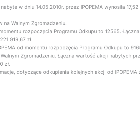
 nabyte w dniu 14.05.2010r. przez IPOPEMA wynosiła 17,52 
ów na Walnym Zgromadzeniu.
 momentu rozpoczęcia Programu Odkupu to 12565. Łączna
21 919,67 zł.
IPOPEMA od momentu rozpoczęcia Programu Odkupu to 9165 
a Walnym Zgromadzeniu. Łączna wartość akcji nabytych 
 zł.
rmacje, dotyczące odkupienia kolejnych akcji od IPOPEMA