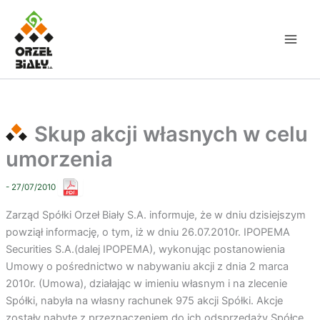
Przejdź
do
treści
Skup akcji własnych w celu
umorzenia
- 27/07/2010
Zarząd Spółki Orzeł Biały S.A. informuje, że w dniu dzisiejszym
powziął informację, o tym, iż w dniu 26.07.2010r. IPOPEMA
Securities S.A.(dalej IPOPEMA), wykonując postanowienia
Umowy o pośrednictwo w nabywaniu akcji z dnia 2 marca
2010r. (Umowa), działając w imieniu własnym i na zlecenie
Spółki, nabyła na własny rachunek 975 akcji Spółki. Akcje
zostały nabyte z przeznaczeniem do ich odsprzedaży Spółce