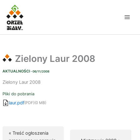
Przejdź
do
treści
Zielony Laur 2008
AKTUALNOŚCI
- 06/11/2008
Zielony Laur 2008
Pliki do pobrania
laur.pdf
(PDF)
(0 MB)
« Treść ogłoszenia